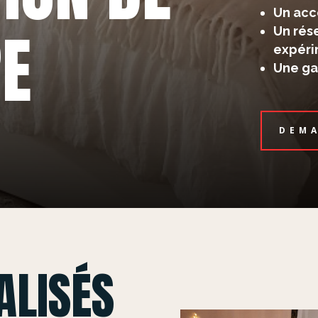
Un ac
E
Un rés
expér
Une ga
DEMA
ALISÉS