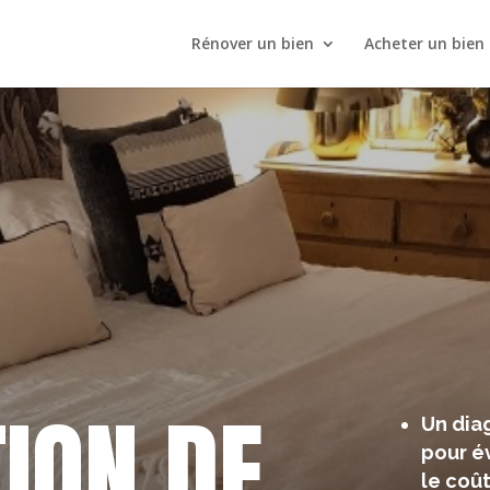
Rénover un bien
Acheter un bien
ION DE
Un diag
pour év
le coû