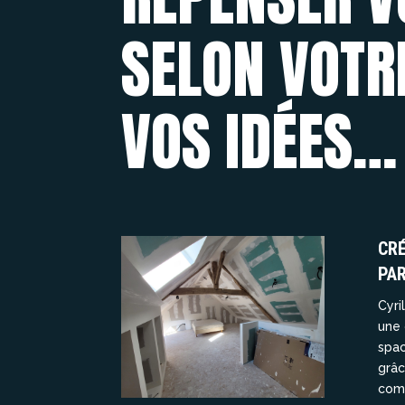
SELON VOTRE
VOS IDÉES…
CR
PAR
Cyri
une 
spac
grâc
comb