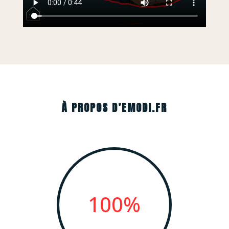
À PROPOS D’EMODI.FR
100
%